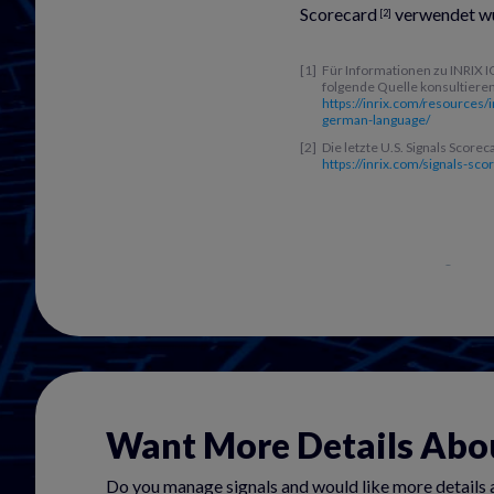
Scorecard
verwendet w
[2]
Für Informationen zu INRIX IQ
folgende Quelle konsultieren
https://inrix.com/resources/i
german-language/
Die letzte U.S. Signals Score
https://inrix.com/signals-sco
© INRIX,
Want More Details Abou
Do you manage signals and would like more details 