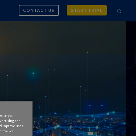
CONTACT US
START TRIAL
es on your
dvertising and
nd improve user
ut how we
dd Signals