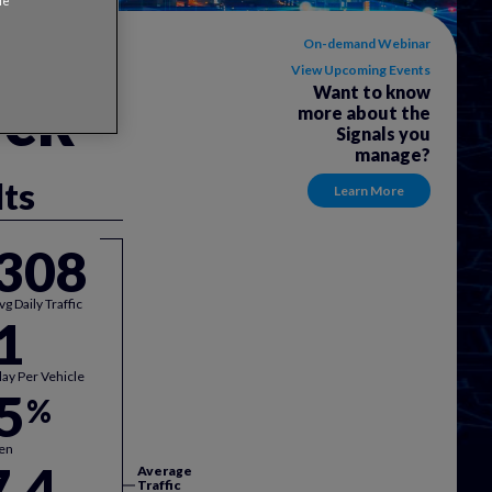
ie
On-demand Webinar
View Upcoming Events
ick
Want to know
more about the
Signals you
manage?
lts
Learn More
,308
g Daily Traffic
1
ay Per Vehicle
5
%
een
.4
Average
Traffic