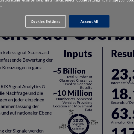
, disclose, and retain personal information. Select “Cookie Settings” to manage your cook
.
Cookies Settings
Accept All
cht oder Überbl
Inputs
Resu
erkehrssignal-Scorecard
menfassende Bewertung der
en Kreuzungen in ganz
23
~5 Billion
Total Number of
Observed Crossings
Intersection Av
Used to Generate
IX Signal Analytics
[1]
18.
Results
~10 Million
die Nachfrage und die
gen an jeder einzelnen
Number of Connected
Vehicles Providing
Seconds of Del
usammenfassung der
Location and Movement
63.
Data
 und auf nationaler Ebene
Arrival on Gr
117
ng der Signale werden