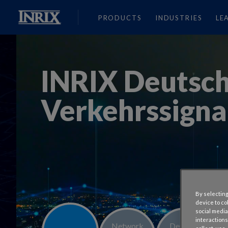
PRODUCTS
INDUSTRIES
LE
INRIX Deutsc
Verkehrssigna
By selecting
device to co
social media
interactions
Network
Demand
Pe