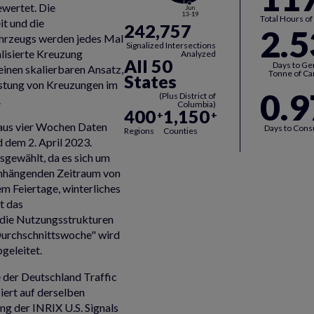
wertet. Die
Total Hours of
it und die
242,757
2.5
hrzeugs werden jedes Mal
Signalized Intersections
alisierte Kreuzung
Analyzed
All 50
Days to Ge
einen skalierbaren Ansatz,
Tonne of Ca
States
stung von Kreuzungen im
0.9
(Plus District of
.
Columbia)
400
1,150
+
+
aus vier Wochen Daten
Days to Cons
Regions
Counties
 dem 2. April 2023.
sgewählt, da es sich um
nhängenden Zeitraum von
em Feiertage, winterliches
t das
die Nutzungsstrukturen
"Durchschnittswoche" wird
geleitet.
e der Deutschland Traffic
iert auf derselben
ng der INRIX U.S. Signals