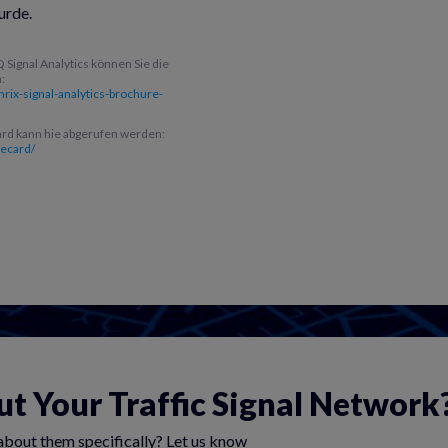
urde.
 Signal Analytics können Sie die
:
nrix-signal-analytics-brochure-
card kann hie abgerufen werden:
recard/
 Inc. 2023
t Your Traffic Signal Network
about them specifically? Let us know