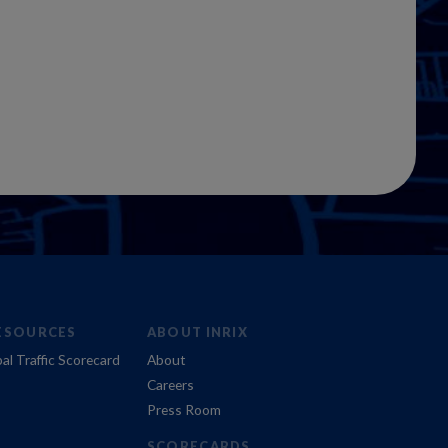
ESOURCES
ABOUT INRIX
al Traffic Scorecard
About
Careers
Press Room
SCORECARDS