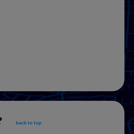
?
back to top