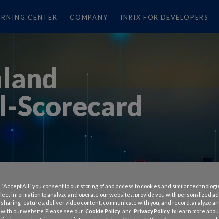
ARNING CENTER
COMPANY
INRIX FOR DEVELOPERS
hland
l-Scorecard
 “Accept All” you consent to our storing of and access to cookies and similar technologi
llect information to analyze and operate our websites, provide you with personalized a
 sharing features, deliver video content, communicate with you, and record, analyze a
 with our website. Please see our
Cookie Policy
and
Privacy Policy
to learn more abo
rformance
Signals Map
Regions
Methodology
A