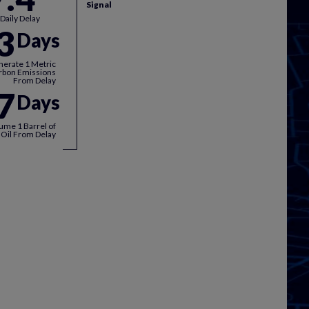
Signal
 Daily Delay
3
Days
nerate 1 Metric
rbon Emissions
From Delay
7
Days
ume 1 Barrel of
Oil From Delay