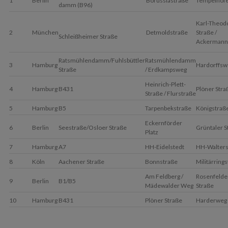
1
Berlin
Borussiastraße
Tempelhofe
damm (B96)
Karl-Theod
2
München
Detmoldstraße
Straße /
Schleißheimer Straße
Ackermann
Ratsmühlendamm/Fuhlsbüttler
Ratsmühlendamm
3
Hamburg
Hardorffsw
Straße
/ Erdkampsweg
Heinrich-Plett-
4
Hamburg
B431
Plöner Stra
Straße / Flurstraße
5
Hamburg
B5
Tarpenbekstraße
Königstraß
Eckernförder
6
Berlin
Seestraße/Osloer Straße
Grüntaler S
Platz
7
Hamburg
A7
HH-Eidelstedt
HH-Walters
8
Köln
Aachener Straße
Bonnstraße
Militärring
Am Feldberg /
Rosenfelde
9
Berlin
B1/B5
Mädewalder Weg
Straße
10
Hamburg
B431
Plöner Straße
Harderweg