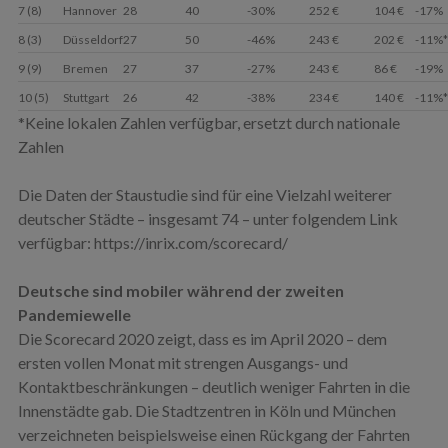
7 (8)
Hannover
28
40
-30%
252 €
104 €
-17%
8 (3)
Düsseldorf
27
50
-46%
243 €
202 €
-11%*
9 (9)
Bremen
27
37
-27%
243 €
86 €
-19%
10 (5)
Stuttgart
26
42
-38%
234 €
140 €
-11%*
*Keine lokalen Zahlen verfügbar, ersetzt durch nationale
Zahlen
Die Daten der Staustudie sind für eine Vielzahl weiterer
deutscher Städte – insgesamt 74 – unter folgendem Link
verfügbar: https://inrix.com/scorecard/
Deutsche sind mobiler während der zweiten
Pandemiewelle
Die Scorecard 2020 zeigt, dass es im April 2020 – dem
ersten vollen Monat mit strengen Ausgangs- und
Kontaktbeschränkungen – deutlich weniger Fahrten in die
Innenstädte gab. Die Stadtzentren in Köln und München
verzeichneten beispielsweise einen Rückgang der Fahrten