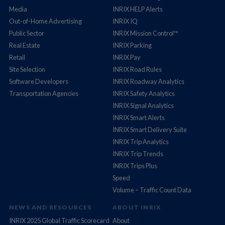
Media
INRIX HELP Alerts
Out-of-Home Advertising
INRIX IQ
Public Sector
INRIX Mission Control™
Real Estate
INRIX Parking
Retail
INRIX Pay
Site Selection
INRIX Road Rules
Software Developers
INRIX Roadway Analytics
Transportation Agencies
INRIX Safety Analytics
INRIX Signal Analytics
INRIX Smart Alerts
INRIX Smart Delivery Suite
INRIX Trip Analytics
INRIX Trip Trends
INRIX Trips Plus
Speed
Volume – Traffic Count Data
NEWS AND RESOURCES
ABOUT INRIX
INRIX 2025 Global Traffic Scorecard
About