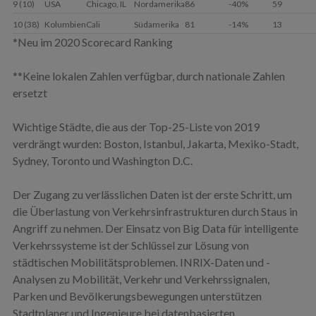
9 (10)
USA
Chicago, IL
Nordamerika
86
-40%
59
10 (38)
Kolumbien
Cali
Südamerika
81
-14%
13
*Neu im 2020 Scorecard Ranking
**Keine lokalen Zahlen verfügbar, durch nationale Zahlen
ersetzt
Wichtige Städte, die aus der Top-25-Liste von 2019
verdrängt wurden: Boston, Istanbul, Jakarta, Mexiko-Stadt,
Sydney, Toronto und Washington D.C.
Der Zugang zu verlässlichen Daten ist der erste Schritt, um
die Überlastung von Verkehrsinfrastrukturen durch Staus in
Angriff zu nehmen. Der Einsatz von Big Data für intelligente
Verkehrssysteme ist der Schlüssel zur Lösung von
städtischen Mobilitätsproblemen. INRIX-Daten und -
Analysen zu Mobilität, Verkehr und Verkehrssignalen,
Parken und Bevölkerungsbewegungen unterstützen
Stadtplaner und Ingenieure bei datenbasierten