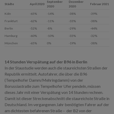
September
Dezember
Städte
April 2020
Februar 2021
2020
2020
Köln
-65%
-14%
-38%
-39%
Frankfurt
-62%
-11%
-33%
-38%
Berlin
-52%
-8%
-29%
-44%
Hamburg
-60%
-10%
-33%
-32%
München
-65%
0%
-19%
-38%
14 Stunden Verspätung auf der B96 in Berlin
In der Staustudie werden auch die staureichsten Straßen der
Republik ermittelt. Autofahrer, die über die B96
(Tempelhofer Damm/Mehringdamm) von der
Borussiastraße zum Tempelhofer Ufer pendeln, müssen
dieses Jahr mit einer Verspätung von 14 Stunden rechnen.
Damit ist dieser Streckenabschnitt die staureichste Straße in
Deutschland. Im vergangenen Jahr benötigten Fahrer auf der
am dichtesten befahrenen Straße – der B2 von der