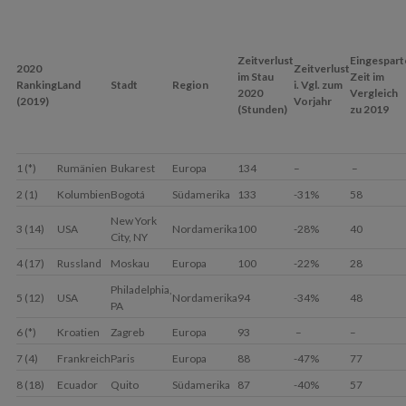
Zeitverlust
Eingespart
2020
Zeitverlust
im Stau
Zeit im
Ranking
Land
Stadt
Region
i. Vgl. zum
2020
Vergleich
(2019)
Vorjahr
(Stunden)
zu 2019
1 (*)
Rumänien
Bukarest
Europa
134
–
–
2 (1)
Kolumbien
Bogotá
Südamerika
133
-31%
58
New York
3 (14)
USA
Nordamerika
100
-28%
40
City, NY
4 (17)
Russland
Moskau
Europa
100
-22%
28
Philadelphia,
5 (12)
USA
Nordamerika
94
-34%
48
PA
6 (*)
Kroatien
Zagreb
Europa
93
–
–
7 (4)
Frankreich
Paris
Europa
88
-47%
77
8 (18)
Ecuador
Quito
Südamerika
87
-40%
57