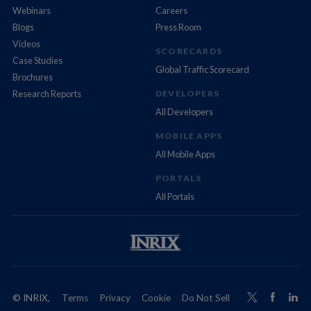
Webinars
Careers
Blogs
Press Room
Videos
SCORECARDS
Case Studies
Global Traffic Scorecard
Brochures
Research Reports
DEVELOPERS
All Developers
MOBILE APPS
All Mobile Apps
PORTALS
All Portals
© INRIX,
Terms
Privacy
Cookie
Do Not Sell