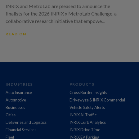
INRIX and MetroLab are pleased to announce the
finalists for the 2026 INRIX x MetroLab Challenge, a
collaborative research initiative that empowe...
READ ON
INDUSTRIES
PRODUCTS
Auto Insurance
Cross Border Insights
Automotive
Drivewyze & INRIX Commercial
Businesses
Vehicle Safety Alerts
Cities
INRIX AI Traffic
Deliveries and Logistics
INRIX Curb Analytics
Financial Services
INRIX Drive Time
Fleet
INRIX EV Parking