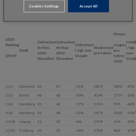
Cookies Settings
Accept All
2020
Einspa-
2020
Zeitverlust
Zeitverlust
Unfäl
Ranking
Zeitverlust
rungen
im Stau
im Stau
Staukosten
i. Vgl.
Stadt
i. Vgl. zum
pro
2020
2019
pro Fahrer
zum
(2019)
Vorjahr
Fahrer
(Stunden)
(Stunden)
Vorja
2020
1 (1)
München
65
87
-25%
585 €
189 €
-45%
2 (2)
Berlin
46
66
-30%
414 €
173 €
-18%
3 (6)
Nürnberg
35
42
-17%
315 €
59 €
-46%
4 (4)
Hamburg
33
48
-31%
297 €
130 €
-11%*
5 (14)
Leipzig
31
33
-6%
279 €
15 €
-19%
6 (15)
Freiburg
30
35
-14%
270 €
42 €
-11%*