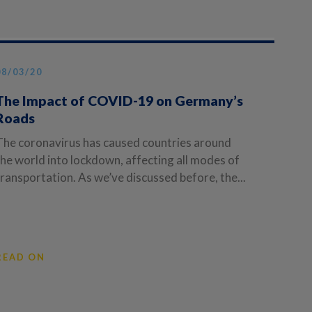
08/03/20
The Impact of COVID-19 on Germany’s
Roads
The coronavirus has caused countries around
the world into lockdown, affecting all modes of
transportation. As we’ve discussed before, the...
READ ON