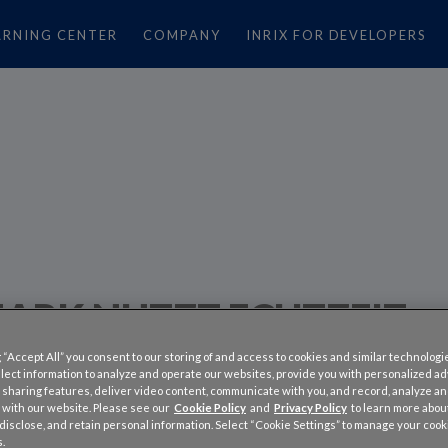
ARNING CENTER
COMPANY
INRIX FOR DEVELOPERS
ARK NUTZT ECHTZEIT-
HRSDATEN FÜR GESAMT
 “Accept All” you consent to our storing of and access to cookies and similar technologi
llect information to analyze and operate our websites, provide you with personalized a
ICHES STRASSENNETZ
 sharing features, deliver video content, communicate with you, and record, analyze a
 with our website. Please see our
Cookie Policy
and
Privacy Policy
to learn more abo
, disclose, and retain personal information. Select “Cookie Settings” to manage your cook
.