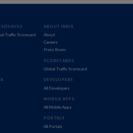
ESOURCES
ABOUT INRIX
al Traffic Scorecard
About
Careers
Press Room
SCORECARDS
Global Traffic Scorecard
ts
DEVELOPERS
All Developers
MOBILE APPS
All Mobile Apps
PORTALS
All Portals