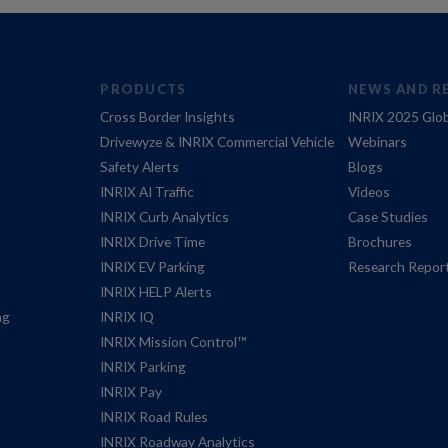
PRODUCTS
NEWS AND R
Cross Border Insights
INRIX 2025 Glob
Drivewyze & INRIX Commercial Vehicle
Webinars
Safety Alerts
Blogs
INRIX AI Traffic
Videos
INRIX Curb Analytics
Case Studies
INRIX Drive Time
Brochures
INRIX EV Parking
Research Repor
INRIX HELP Alerts
ng
INRIX IQ
INRIX Mission Control™
INRIX Parking
INRIX Pay
INRIX Road Rules
INRIX Roadway Analytics