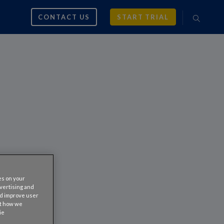
CONTACT US
START TRIAL
ES
es on your
dvertising and
nd improve user
ut how we
ie