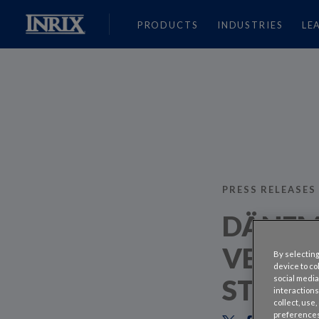
PRODUCTS
INDUSTRIES
LE
PRESS RELEASES
DÄNEM
VERKE
By selecting
device to co
STAATL
social media
interactions
collect, use
preferences