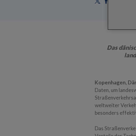
Das dänisc
land
Kopenhagen, Däne
Daten, um landesw
Straßenverkehrsam
weltweiter Verkeh
besonders effekti
Das Straßenverkeh
Vorteile der Tech