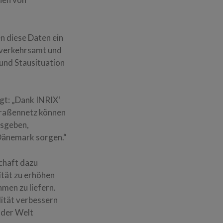
n diese Daten ein
enverkehrsamt und
und Stausituation
gt: „Dank INRIX‘
traßennetz können
usgeben,
 Dänemark sorgen.“
schaft dazu
ität zu erhöhen
men zu liefern.
lität verbessern
 der Welt