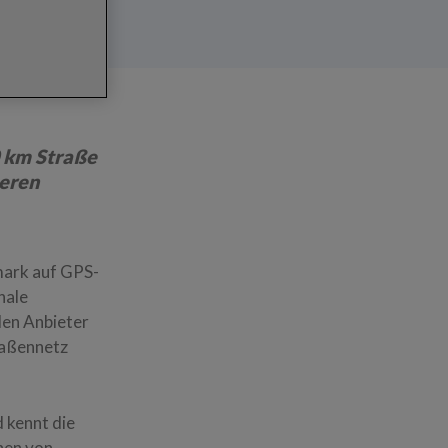
0 km Straße
ieren
mark auf GPS-
nale
den Anbieter
raßennetz
 kennt die
onen von