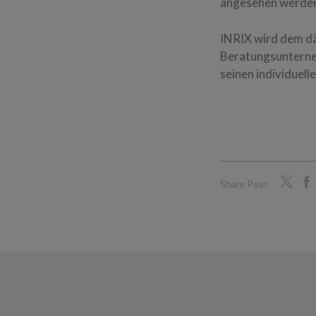
angesehen werden
INRIX wird dem d
Beratungsunterne
seinen individuell
Share Post