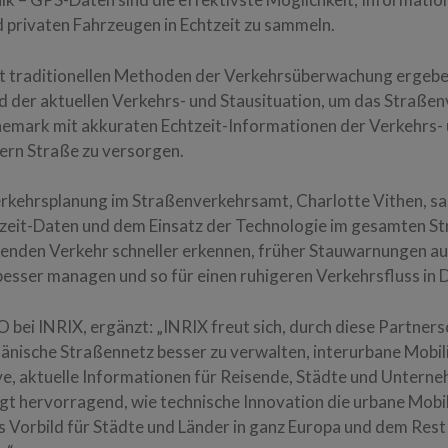
 privaten Fahrzeugen in Echtzeit zu sammeln.
t traditionellen Methoden der Verkehrsüberwachung ergebe
d der aktuellen Verkehrs- und Stausituation, um das Straß
nemark mit akkuraten Echtzeit-Informationen der Verkehrs- 
ern Straße zu versorgen.
Verkehrsplanung im Straßenverkehrsamt, Charlotte Vithen, sa
tzeit-Daten und dem Einsatz der Technologie im gesamten S
kenden Verkehr schneller erkennen, früher Stauwarnungen a
besser managen und so für einen ruhigeren Verkehrsfluss in
 bei INRIX, ergänzt: „INRIX freut sich, durch diese Partner
dänische Straßennetz besser zu verwalten, interurbane Mobil
ve, aktuelle Informationen für Reisende, Städte und Unterneh
igt hervorragend, wie technische Innovation die urbane Mobi
ls Vorbild für Städte und Länder in ganz Europa und dem Rest