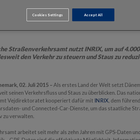
Cookies Settings
Accept All
he Straßenverkehrsamt nutzt INRIX, um auf 4.00
esweit den Verkehr zu steuern und Staus zu reduz
mark, 02. Juli 2015 –
Als erstes Land der Welt setzt Däne
eit seinen Verkehrsfluss und Staus zu überblicken. Das natio
t Vejdirektoratet kooperiert dafür mit
INRIX
, dem führen
rsdaten- und Connected-Car-Dienste, um das staatliche St
v zu verwalten.
rsamt arbeitet seit mehr als zehn Jahren mit GPS-Daten und
nik – GPS-Daten sind die effektivste Möglichkeit, Informati