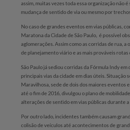
assim, muitas vezes toda essa organização não é
mudança de sentido de via ou mesmo por trechos 
No caso de grandes eventos em vias públicas, com
Maratona da Cidade de São Paulo, é possível obse
aglomerações. Assim como as corridas de rua, a
de planejamento viário e as mais prováveis rotas 
São Paulo já sediou corridas da Fórmula Indy em
principais vias da cidade em dias úteis. Situação
Maravilhosa, sede de dois dos maiores eventos 
até o fim de 2016, divulgou o plano de mobilidad
alterações de sentido em vias públicas durante a
Por outro lado, incidentes também causam grand
colisão de veículos até acontecimentos de gran