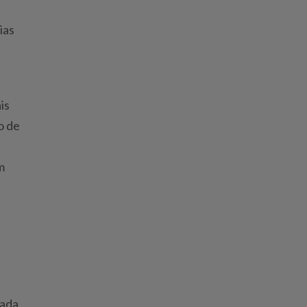
ias
is
o de
m
tada