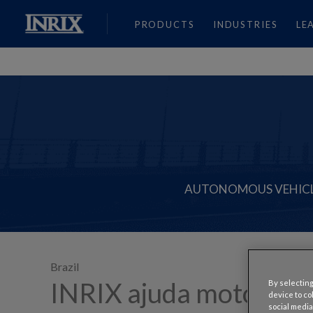
PRODUCTS
INDUSTRIES
LE
AUTONOMOUS VEHIC
Brazil
INRIX ajuda motoristas
By selecting
device to co
social media