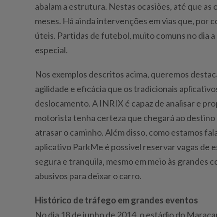
abalam a estrutura. Nestas ocasiões, até que as o
meses. Há ainda intervenções em vias que, por c
úteis. Partidas de futebol, muito comuns no dia
especial.
Nos exemplos descritos acima, queremos destac
agilidade e eficácia que os tradicionais aplicat
deslocamento. A INRIX é capaz de analisar e prop
motorista tenha certeza que chegará ao destino
atrasar o caminho. Além disso, como estamos fal
aplicativo ParkMe é possível reservar vagas de 
segura e tranquila, mesmo em meio às grandes c
abusivos para deixar o carro.
Histórico de tráfego em grandes eventos
No dia 18 de junho de 2014, o estádio do Marac