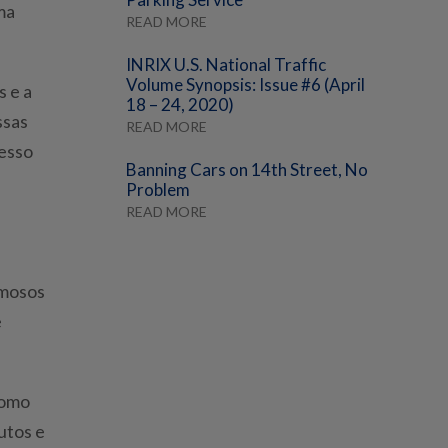
ma
READ MORE
INRIX U.S. National Traffic
Volume Synopsis: Issue #6 (April
s e a
18 – 24, 2020)
ssas
READ MORE
cesso
Banning Cars on 14th Street, No
Problem
READ MORE
amosos
e
como
utos e