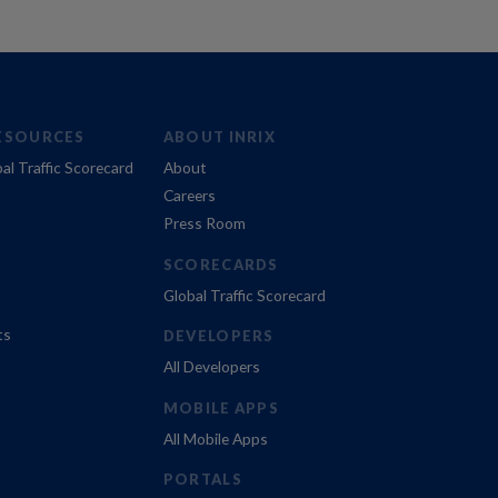
ESOURCES
ABOUT INRIX
al Traffic Scorecard
About
Careers
Press Room
SCORECARDS
Global Traffic Scorecard
ts
DEVELOPERS
All Developers
MOBILE APPS
All Mobile Apps
PORTALS