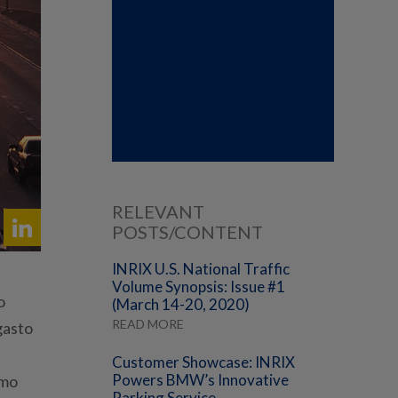
RELEVANT
POSTS/CONTENT
INRIX U.S. National Traffic
Volume Synopsis: Issue #1
o
(March 14-20, 2020)
READ MORE
gasto
Customer Showcase: INRIX
Powers BMW’s Innovative
smo
Parking Service