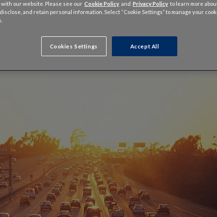
rânsito durante grandes ev
 with our website. Please see our
Cookie Policy
and
Privacy Policy
to learn more abo
, disclose, and retain personal information. Select “Cookie Settings” to manage your cook
.
Cookies Settings
Accept All