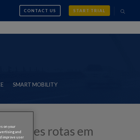
CONTACT US
START TRIAL
CE
SMART MOBILITY
 melhores rotas em
es on your
dvertising and
nd improve user