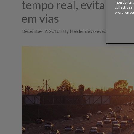
tempo real, evitando t
interactions
collect, use
preferences
em vias
December 7, 2016 / By Helder de Azevedo