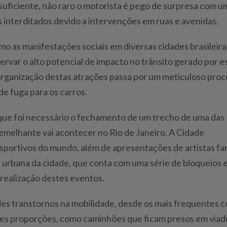
 suficiente, não raro o motorista é pego de surpresa com u
interditados devido a intervenções em ruas e avenidas.
o as manifestações sociais em diversas cidades brasileira
rvar o alto potencial de impacto no trânsito gerado por e
 organização destas atrações passa por um meticuloso pro
de fuga para os carros.
 que foi necessário o fechamento de um trecho de uma das
 semelhante vai acontecer no Rio de Janeiro. A Cidade
esportivos do mundo, além de apresentações de artistas f
e urbana da cidade, que conta com uma série de bloqueios 
 realização destes eventos.
es transtornos na mobilidade, desde os mais frequentes 
des proporções, como caminhões que ficam presos em viad