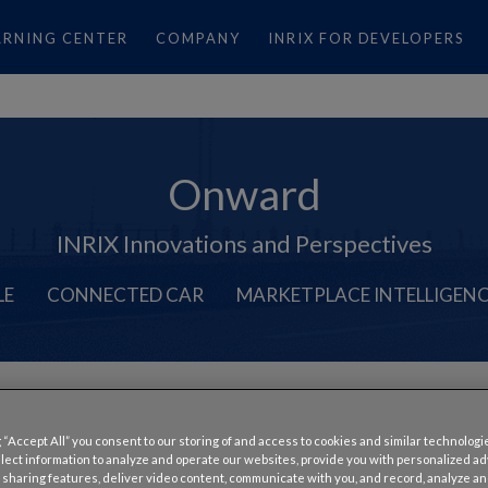
ARNING CENTER
COMPANY
INRIX FOR DEVELOPERS
Onward
INRIX Innovations and Perspectives
LE
CONNECTED CAR
MARKETPLACE INTELLIGEN
 brasileiros a traçarem as
 “Accept All” you consent to our storing of and access to cookies and similar technologi
llect information to analyze and operate our websites, provide you with personalized a
 sharing features, deliver video content, communicate with you, and record, analyze a