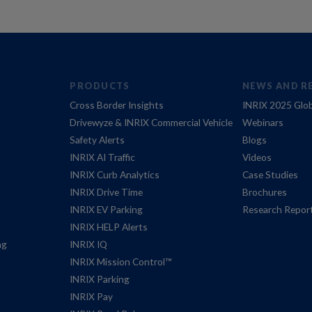
PRODUCTS
NEWS AND R
Cross Border Insights
INRIX 2025 Glob
Drivewyze & INRIX Commercial Vehicle
Webinars
Safety Alerts
Blogs
INRIX AI Traffic
Videos
INRIX Curb Analytics
Case Studies
INRIX Drive Time
Brochures
INRIX EV Parking
Research Repor
INRIX HELP Alerts
ng
INRIX IQ
INRIX Mission Control™
INRIX Parking
INRIX Pay