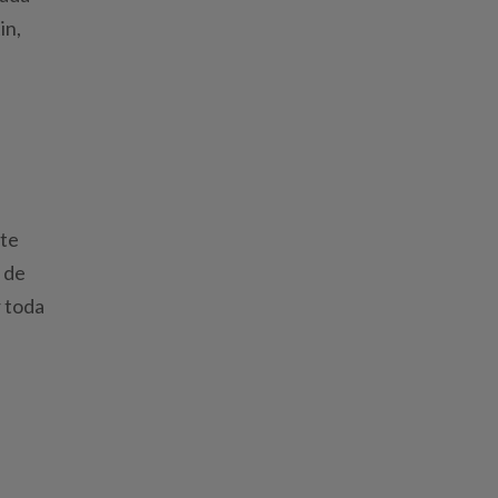
in,
ite
 de
r toda