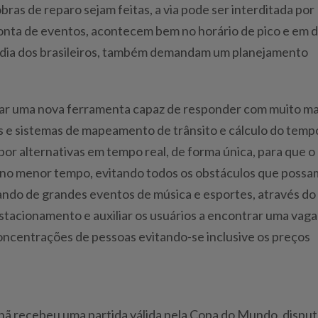
bras de reparo sejam feitas, a via pode ser interditada por
onta de eventos, acontecem bem no horário de pico e em d
 a dia dos brasileiros, também demandam um planejamento
ar uma nova ferramenta capaz de responder com muito ma
ivos e sistemas de mapeamento de trânsito e cálculo do temp
or alternativas em tempo real, de forma única, para que o
 no menor tempo, evitando todos os obstáculos que possa
ando de grandes eventos de música e esportes, através do
estacionamento e auxiliar os usuários a encontrar uma vaga
oncentrações de pessoas evitando-se inclusive os preços
anã recebeu uma partida válida pela Copa do Mundo, dispu