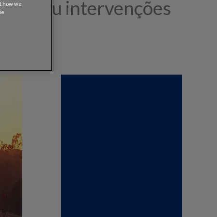
entos ou intervenções
ut how we
ie